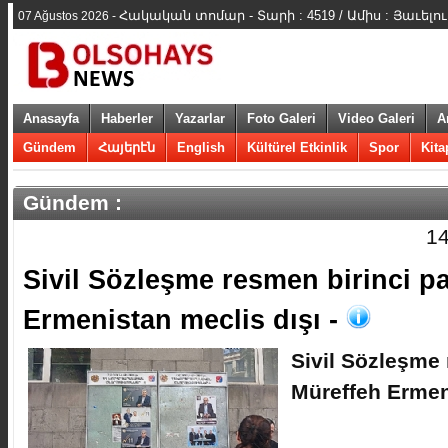
Հակական տոմար - Տարի : 4519 / Ամիս : Յաւելո
07 Ağustos 2026 -
Anasayfa
Haberler
Yazarlar
Foto Galeri
Video Galeri
A
Gündem
Հայերէն
English
Kültürel Etkinlik
Spor
Kita
Gündem :
14
​Sivil Sözleşme resmen birinci pa
Ermenistan meclis dışı -
​Sivil Sözleşme 
Müreffeh Ermen