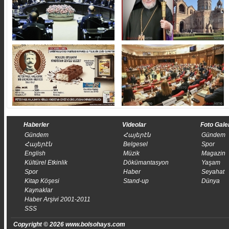
Haberler
Videolar
Foto Gale
Gündem
Հայերէն
Gündem
Հայերէն
Belgesel
Spor
English
Müzik
Magazin
Kültürel Etkinlik
Dökümantasyon
Yaşam
Spor
Haber
Seyahat
Kitap Köşesi
Stand-up
Dünya
Kaynaklar
Haber Arşivi 2001-2011
SSS
Copyright © 2026 www.bolsohays.com