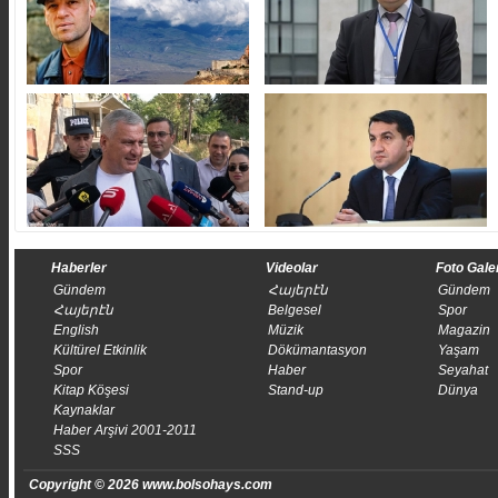
Haberler
Videolar
Foto Gale
Gündem
Հայերէն
Gündem
Հայերէն
Belgesel
Spor
English
Müzik
Magazin
Kültürel Etkinlik
Dökümantasyon
Yaşam
Spor
Haber
Seyahat
Kitap Köşesi
Stand-up
Dünya
Kaynaklar
Haber Arşivi 2001-2011
SSS
Copyright © 2026 www.bolsohays.com