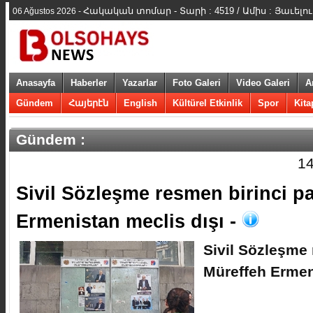
Հակական տոմար - Տարի : 4519 / Ամիս : Յաւելու
06 Ağustos 2026 -
Anasayfa
Haberler
Yazarlar
Foto Galeri
Video Galeri
A
Gündem
Հայերէն
English
Kültürel Etkinlik
Spor
Kita
Gündem :
14
​Sivil Sözleşme resmen birinci pa
Ermenistan meclis dışı -
​Sivil Sözleşme 
Müreffeh Ermen