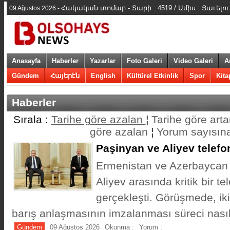
Հակական տոմար - Տարի : 4519 / Ամիս : Յաւելո
09 Ağustos 2026 -
Anasayfa
Haberler
Yazarlar
Foto Galeri
Video Galeri
A
Gündem
Հայերէն
English
Kültürel Etkinlik
Spor
Kita
Haberler
Sırala :
Tarihe göre azalan
¦
Tarihe göre arta
göre azalan
¦
Yorum sayısın
Paşinyan ve Aliyev telef
Ermenistan ve Azerbaycan l
Aliyev arasında kritik bir t
gerçekleşti. Görüşmede, iki
barış anlaşmasının imzalanması süreci nasıl 
Gündem
09 Ağustos 2026
Okunma :
Yorum :