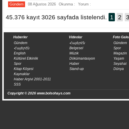
Gündem
08 Ağustos 2026
Okunma :
Yorum :
45.376 kayıt 3026 sayfada listelendi.
1
2
Haberler
Videolar
Foto Gale
Gündem
Հայերէն
Gündem
Հայերէն
Belgesel
Spor
English
Müzik
Magazin
Kültürel Etkinlik
Dökümantasyon
Yaşam
Spor
Haber
Seyahat
Kitap Köşesi
Stand-up
Dünya
Kaynaklar
Haber Arşivi 2001-2011
SSS
Copyright © 2026 www.bolsohays.com