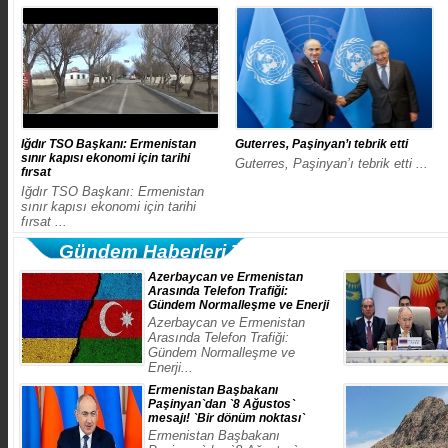
​Iğdır TSO Başkanı: Ermenistan
Guterres, Paşinyan’ı tebrik etti
sınır kapısı ekonomi için tarihi
Guterres, Paşinyan’ı tebrik etti ...
fırsat
​Iğdır TSO Başkanı: Ermenistan
sınır kapısı ekonomi için tarihi
fırsat ...
Gündem Haberleri Tıklayın
​Azerbaycan ve Ermenistan
Arasında Telefon Trafiği:
Gündem Normalleşme ve Enerji
​Azerbaycan ve Ermenistan
Arasında Telefon Trafiği:
Gündem Normalleşme ve
Enerji...
​Ermenistan Başbakanı
Paşinyan`dan `8 Ağustos`
mesajı! `Bir dönüm noktası`
​Ermenistan Başbakanı