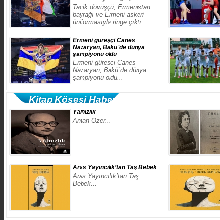
Tacik dövüşçü, Ermenistan
bayrağı ve Ermeni askeri
üniformasıyla ringe çıktı...
Ermeni güreşçi Canes
Nazaryan, Bakü`de dünya
şampiyonu oldu
Ermeni güreşçi Canes
Nazaryan, Bakü`de dünya
şampiyonu oldu...
Kitap Köşesi Haberleri Tıklayın
Yalnızlık
Antan Özer...
​Aras Yayıncılık’tan Taş Bebek
​Aras Yayıncılık’tan Taş
Bebek...