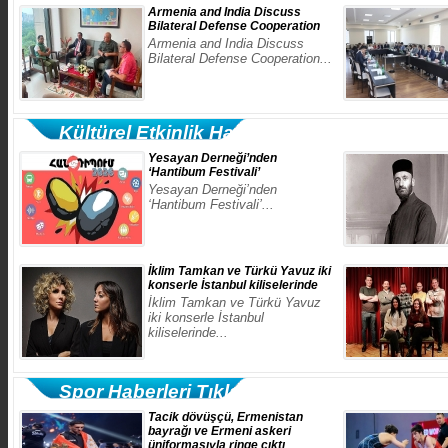
Armenia and India Discuss
Bilateral Defense Cooperation
Armenia and India Discuss
Bilateral Defense Cooperation...
Kültürel Etkinlik Haberleri Tıklayın
​Yesayan Derneği’nden
‘Hantibum Festivali’
​Yesayan Derneği’nden
‘Hantibum Festivali’...
İklim Tamkan ve Türkü Yavuz iki
konserle İstanbul kiliselerinde
İklim Tamkan ve Türkü Yavuz
iki konserle İstanbul
kiliselerinde...
Spor Haberleri Tıklayın
Tacik dövüşçü, Ermenistan
bayrağı ve Ermeni askeri
üniformasıyla ringe çıktı