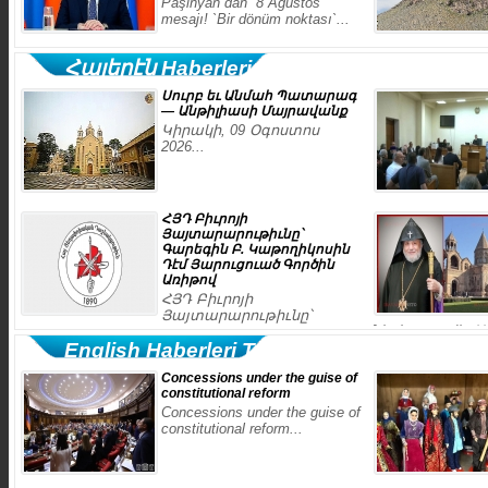
Paşinyan`dan `8 Ağustos`
mesajı! `Bir dönüm noktası`...
Հայերէն Haberleri Tıklayın
Սուրբ եւ Անմահ Պատարագ
— Անթիլիասի Մայրավանք
Կիրակի, 09 Օգոստոս
2026...
Ինքնաբացարկով
ՀՅԴ Բիւրոյի
Յայտարարութիւնը՝
Գարեգին Բ. Կաթողիկոսին
Դէմ Յարուցուած Գործին
Առիթով
ՀՅԴ Բիւրոյի
Յայտարարութիւնը՝
ներկայացվել Ա
Գարեգին Բ. Կաթողիկոսին Դէմ Յարուցուած
English Haberleri Tıklayın
վեց բարձրաստ
Գործին Առիթով...
պատիժ է...
Concessions under the guise of
constitutional reform
Concessions under the guise of
constitutional reform...