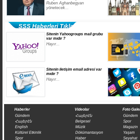
Ruben Aghanbegyan
yönetecek...
Türkiyesinde Hıris
SSS Haberleri Tıklayın
tasarı kabul edildi.
Sitenin Yahoogroups mail grubu
var mıdır ?
Hayır...
Sitenin iletişim email adresi var
mıdır ?
Hayır...
Haberler
Videolar
Foto Gale
Gündem
Հայերէն
Gündem
Հայերէն
Belgesel
Spor
English
Müzik
Magazin
Kültürel Etkinlik
Dökümantasyon
Yaşam
Spor
Haber
Seyahat