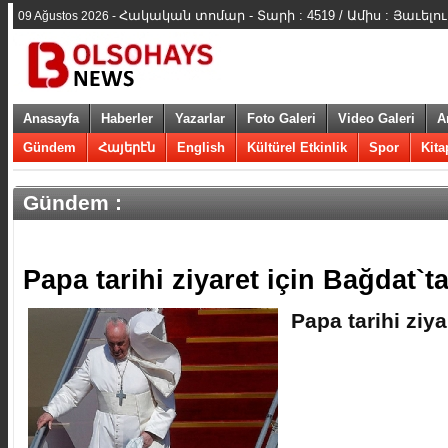
Հակական տոմար - Տարի : 4519 / Ամիս : Յաւելո
09 Ağustos 2026 -
Anasayfa
Haberler
Yazarlar
Foto Galeri
Video Galeri
A
Gündem
Հայերէն
English
Kültürel Etkinlik
Spor
Kita
Gündem :
​Papa tarihi ziyaret için Bağdat`t
​Papa tarihi ziy