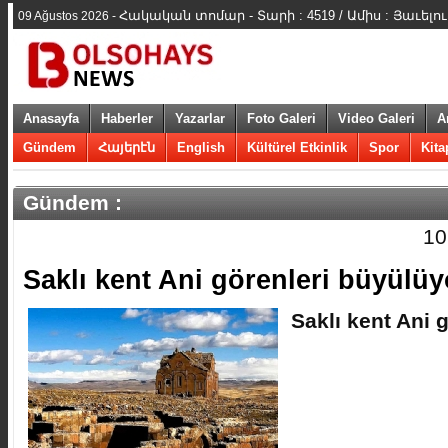
Հակական տոմար - Տարի : 4519 / Ամիս : Յաւելո
09 Ağustos 2026 -
Anasayfa
Haberler
Yazarlar
Foto Galeri
Video Galeri
A
Gündem
Հայերէն
English
Kültürel Etkinlik
Spor
Kita
Gündem :
10
​Saklı kent Ani görenleri büyülüy
​Saklı kent Ani