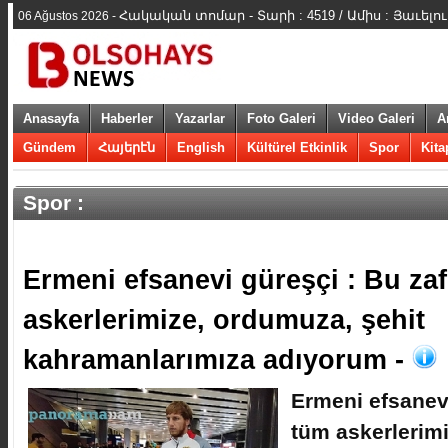
Հակական տոմար - Տարի : 4519 / Ամիս : Յաւելու
06 Ağustos 2026 -
Anasayfa
Haberler
Yazarlar
Foto Galeri
Video Galeri
A
Gündem
Հայերէն
English
Kültürel Etkinlik
Spor
Kita
Spor :
​Ermeni efsanevi güreşçi : Bu za
askerlerimize, ordumuza, şehit
kahramanlarımıza adıyorum -
​Ermeni efsanev
tüm askerlerim