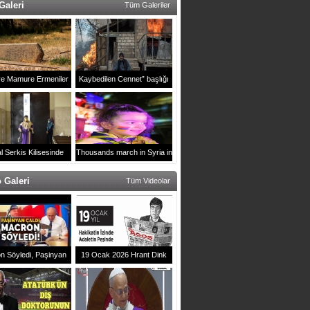
Galeri
Tüm Galeriler
ve Mamure Ermeniler
Kaybedilen Cennet” başlığı
Mezarlığı
altında Karabağ’da Rus
muhabirin çektiği fotoğralar
ulusl
l Serkis Kilisesinde
Thousands march in Syria in
2021 yılı ayini
support of Artsakh
 Galeri
Tüm Videolar
n Söyledi, Paşinyan
19 Ocak 2026 Hrant Dink
 Erivan`daki Zirveye
Anması
mga Vuran Anlar