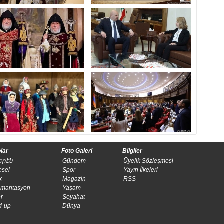
lar
Foto Galeri
Bilgiler
երէն
Gündem
Üyelik Sözleşmesi
esel
Spor
​Yayın İlkeleri
k
Magazin
RSS
mantasyon
Yaşam
r
Seyahat
d-up
Dünya