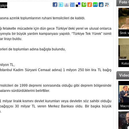
Foto 
na azınlık toplumlarının ruhani temsilcileri de katıldı.
 felaketle mücadele için dün gece Türkiye’deki yerel ve ulusal onlarca
Sirek 
yınıyla bir büyük yardım kampanyası yapıldı. “Türkiye Tek Yürek” isimli
 lirayı buldu.
erleri de toplumları adına bağışta bulundu,
Kutsa
milyon TL,
İstanbul Kadim Süryani Cemaat adına) 1 milyon 250 bin lira TL bağış
Video
emsilcileri de 1999 depremi sonrasında olduğu gibi deprem bölgesinde
larını sürdürdüklerini belirttiler.
 milyar liralık kısmını devlet kurumları veya devletin söz sahibi olduğu
 bağışçısı 30 milyar TL veren Merkez Bankası oldu. Bir başka büyük
Macro
.
Çaldı!
Da