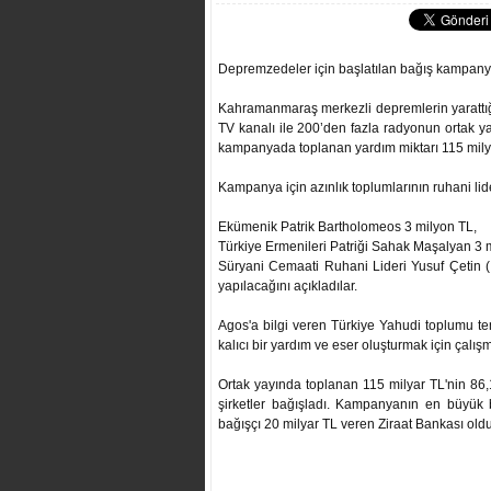
Depremzedeler için başlatılan bağış kampanyası
Kahramanmaraş merkezli depremlerin yarattığı
TV kanalı ile 200’den fazla radyonun ortak ya
kampanyada toplanan yardım miktarı 115 milyar
Kampanya için azınlık toplumlarının ruhani lid
Ekümenik Patrik Bartholomeos 3 milyon TL,
Türkiye Ermenileri Patriği Sahak Maşalyan 3 
Süryani Cemaati Ruhani Lideri Yusuf Çetin (
yapılacağını açıkladılar.
Agos'a bilgi veren Türkiye Yahudi toplumu t
kalıcı bir yardım ve eser oluşturmak için çalışma
Ortak yayında toplanan 115 milyar TL'nin 86,1
şirketler bağışladı. Kampanyanın en büyük
bağışçı 20 milyar TL veren Ziraat Bankası oldu