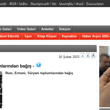
ի : 4519 / Ամիս : Յաւելուած / Օր : Աստղիկ / Ժամ : Շաւաղօտ
o Galeri
Video Galeri
Anketler
İletişim
türel Etkinlik
Spor
Kitap Köşesi
Kaynaklar
Haber Arşivi 2001
16 Şubat 2023
larından bağış -
Rum, Ermeni, Süryani toplumlarından bağış