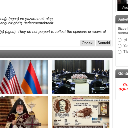
Atat
Doktor
nağı (agos) ve yazarına ait olup,
Anke
angi bir görüş üstlenmemektedir.
Sizce 
s)-(agos). They do not purport to reflect the opinions or views of
norma
İyi
Önceki
Sonraki
Ya
Tı
Günü
Ու
աշա