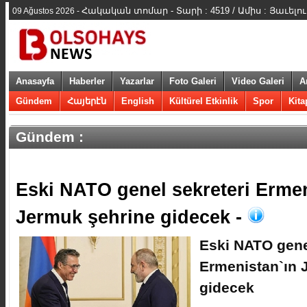
Հակական տոմար - Տարի : 4519 / Ամիս : Յաւելո
09 Ağustos 2026 -
Anasayfa
Haberler
Yazarlar
Foto Galeri
Video Galeri
A
Gündem
Հայերէն
English
Kültürel Etkinlik
Spor
Kita
Gündem :
​Eski NATO genel sekreteri Erme
Jermuk şehrine gidecek -
​Eski NATO gene
Ermenistan`ın 
gidecek