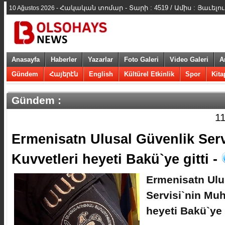
Հակական տոմար - Տարի : 4519 / Ամիս : Յաւելու
10 Ağustos 2026 -
Anasayfa
Haberler
Yazarlar
Foto Galeri
Video Galeri
A
Gündem
Հայերէն
English
Kültürel Etkinlik
Spor
Kita
Gündem :
1
​Ermenisatn Ulusal Güvenlik Serv
Kuvvetleri heyeti Bakü`ye gitti -
​Ermenisatn Ulu
Servisi`nin Muh
heyeti Bakü`ye g