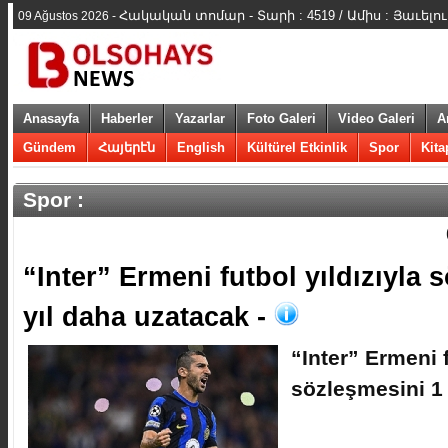
Հակական տոմար - Տարի : 4519 / Ամիս : Յաւելու
09 Ağustos 2026 -
Anasayfa
Haberler
Yazarlar
Foto Galeri
Video Galeri
A
Gündem
Հայերէն
English
Kültürel Etkinlik
Spor
Kita
Spor :
“Inter” Ermeni futbol yıldızıyla 
yıl daha uzatacak -
“Inter” Ermeni f
sözleşmesini 1