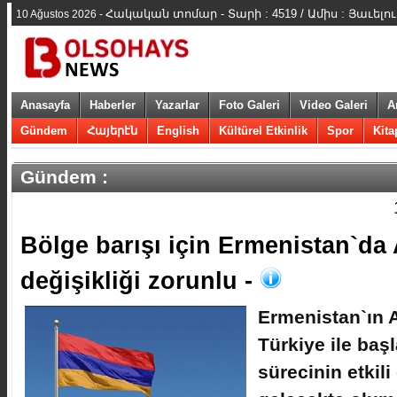
Հակական տոմար - Տարի : 4519 / Ամիս : Յաւելուա
10 Ağustos 2026 -
Anasayfa
Haberler
Yazarlar
Foto Galeri
Video Galeri
A
Gündem
Հայերէն
English
Kültürel Etkinlik
Spor
Kita
Gündem :
Bölge barışı için Ermenistan`da
değişikliği zorunlu -
Ermenistan`ın 
Türkiye ile ba
sürecinin etkili