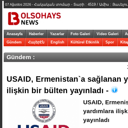
Հակական տոմար - Տարի : 4519 / Ամիս : Յաւելո
07 Ağustos 2026 -
Anasayfa
Haberler
Yazarlar
Foto Galeri
Video Galeri
A
Gündem
Հայերէն
English
Kültürel Etkinlik
Spor
Kita
Gündem :
​USAID, Ermenistan`a sağlanan 
ilişkin bir bülten yayınladı -
​USAID, Ermeni
yardımlara ilişk
yayınladı