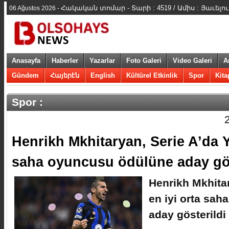
Հակական տոմար - Տարի : 4519 / Ամիս : Յաւելու
06 Ağustos 2026 -
Anasayfa
Haberler
Yazarlar
Foto Galeri
Video Galeri
A
Gündem
Հայերէն
English
Kültürel Etkinlik
Spor
Kita
Spor :
​Henrikh Mkhitaryan, Serie A’da Yı
saha oyuncusu ödülüne aday gös
​Henrikh Mkhitar
en iyi orta sa
aday gösterildi