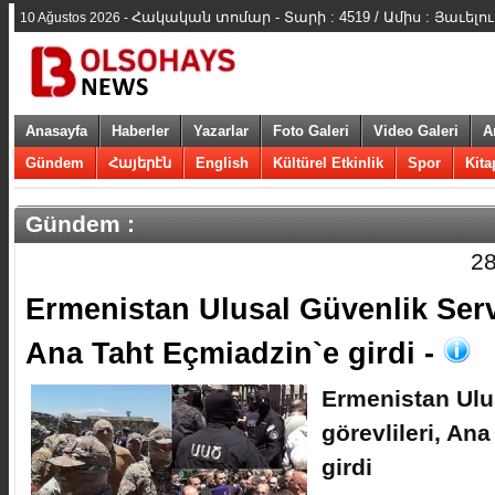
Հակական տոմար - Տարի : 4519 / Ամիս : Յաւելուա
10 Ağustos 2026 -
Anasayfa
Haberler
Yazarlar
Foto Galeri
Video Galeri
A
Gündem
Հայերէն
English
Kültürel Etkinlik
Spor
Kita
Gündem :
28
​Ermenistan Ulusal Güvenlik Servi
Ana Taht Eçmiadzin`e girdi -
​Ermenistan Ulu
görevlileri, An
girdi