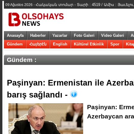
Հակական տոմար - Տարի : 4519 / Ամիս : Յաւելո
09 Ağustos 2026 -
Anasayfa
Haberler
Yazarlar
Foto Galeri
Video Galeri
A
Gündem
Հայերէն
English
Kültürel Etkinlik
Spor
Kita
Gündem :
​Paşinyan: Ermenistan ile Azerb
barış sağlandı -
​Paşinyan: Erme
Azerbaycan ara