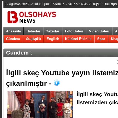
Հակական տոմար - Տարի : 4519 / Ամիս : Յաւելո
09 Ağustos 2026 -
Anasayfa
Haberler
Yazarlar
Foto Galeri
Video Galeri
A
Gündem
Հայերէն
English
Kültürel Etkinlik
Spor
Kita
Gündem :
İlgili skeç Youtube yayın listem
çıkarılmıştır -
İlgili skeç You
listemizden çıka