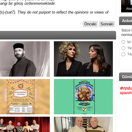
angi bir görüş üstlenmemektedir.
Atat
)-(sat7). They do not purport to reflect the opinions or views of
Doktor
Anke
Önceki
Sonraki
Sizce 
norma
İyi
Ya
Tı
Günü
Փորձա
պատե