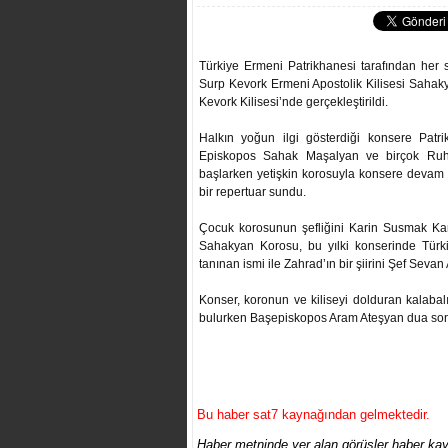
Türkiye Ermeni Patrikhanesi tarafından her 
Surp Kevork Ermeni Apostolik Kilisesi Saha
Kevork Kilisesi’nde gerçekleştirildi.
Halkın yoğun ilgi gösterdiği konsere Pat
Episkopos Sahak Maşalyan ve birçok Ruha
başlarken yetişkin korosuyla konsere devam ed
bir repertuar sundu.
Çocuk korosunun şefliğini Karin Susmak Kan
Sahakyan Korosu, bu yılki konserinde Türkiy
tanınan ismi ile Zahrad’ın bir şiirini Şef Seva
Konser, koronun ve kiliseyi dolduran kalabal
bulurken Başepiskopos Aram Ateşyan dua son
Bu haber sat7 kaynağından gelmektedir.
Haber metninde yer alan görüşler haber kayn