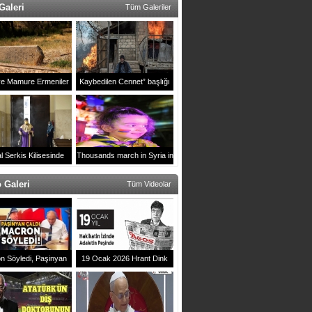
Galeri
Tüm Galeriler
ve Mamure Ermeniler
Kaybedilen Cennet” başlığı
Mezarlığı
altında Karabağ’da Rus
muhabirin çektiği fotoğralar
ulusl
l Serkis Kilisesinde
Thousands march in Syria in
2021 yılı ayini
support of Artsakh
 Galeri
Tüm Videolar
n Söyledi, Paşinyan
19 Ocak 2026 Hrant Dink
 Erivan`daki Zirveye
Anması
mga Vuran Anlar