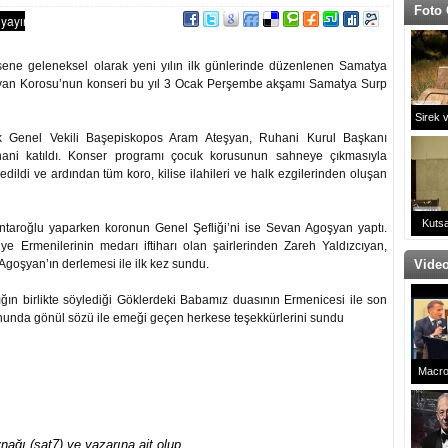
Foto 
sene geleneksel olarak yeni yılın ilk günlerinde düzenlenen Samatya
kyan Korosu’nun konseri bu yıl 3 Ocak Perşembe akşamı Samatya Surp
Sirek 
rik Genel Vekili Başepiskopos Aram Ateşyan, Ruhani Kurul Başkanı
ni katıldı. Konser programı çocuk korusunun sahneye çıkmasıyla
ildi ve ardından tüm koro, kilise ilahileri ve halk ezgilerinden oluşan
Kutsa
taroğlu yaparken koronun Genel Şefliği’ni ise Sevan Agoşyan yaptı.
e Ermenilerinin medarı iftiharı olan şairlerinden Zareh Yaldızcıyan,
n Agoşyan’ın derlemesi ile ilk kez sundu.
Video
ığın birlikte söylediği Göklerdeki Babamız duasının Ermenicesi ile son
unda gönül sözü ile emeği geçen herkese teşekkürlerini sundu
Macro
Çaldı!
Da
ağı (sat7) ve yazarına ait olup,