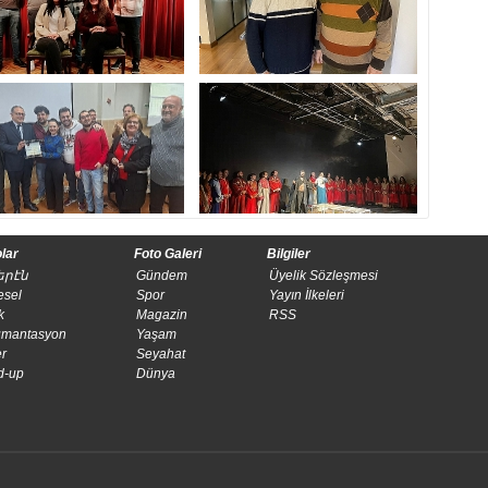
lar
Foto Galeri
Bilgiler
երէն
Gündem
Üyelik Sözleşmesi
esel
Spor
​Yayın İlkeleri
k
Magazin
RSS
mantasyon
Yaşam
r
Seyahat
d-up
Dünya