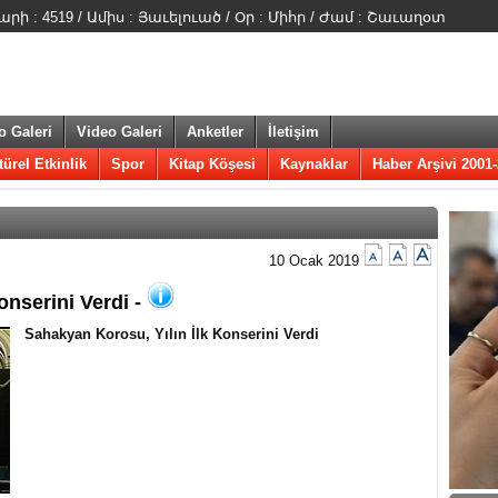
 : 4519 / Ամիս : Յաւելուած / Օր : Միհր / Ժամ : Շաւաղօտ
o Galeri
Video Galeri
Anketler
İletişim
türel Etkinlik
Spor
Kitap Köşesi
Kaynaklar
Haber Arşivi 2001
10 Ocak 2019
onserini Verdi -
​Sahakyan Korosu, Yılın İlk Konserini Verdi