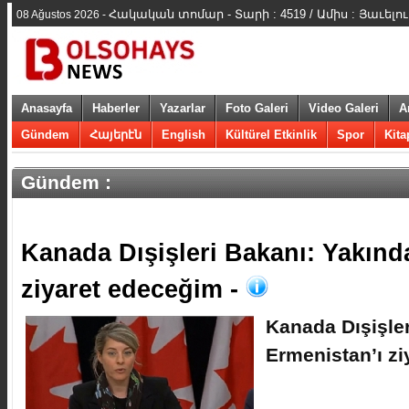
Հակական տոմար - Տարի : 4519 / Ամիս : Յաւելու
08 Ağustos 2026 -
Anasayfa
Haberler
Yazarlar
Foto Galeri
Video Galeri
A
Gündem
Հայերէն
English
Kültürel Etkinlik
Spor
Kita
Gündem :
Kanada Dışişleri Bakanı: Yakınd
ziyaret edeceğim -
Kanada Dışişle
Ermenistan’ı z