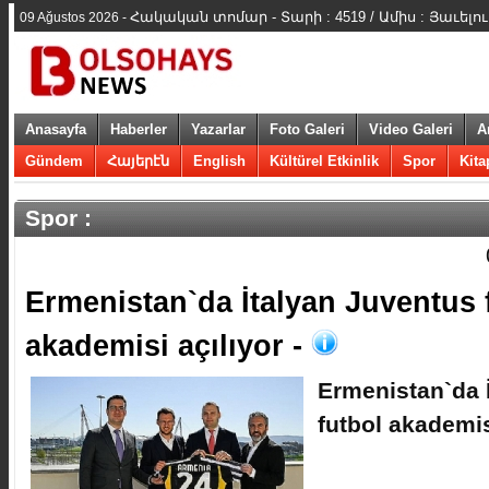
Հակական տոմար - Տարի : 4519 / Ամիս : Յաւելո
09 Ağustos 2026 -
Anasayfa
Haberler
Yazarlar
Foto Galeri
Video Galeri
A
Gündem
Հայերէն
English
Kültürel Etkinlik
Spor
Kita
Spor :
​Ermenistan`da İtalyan Juventus 
akademisi açılıyor -
​Ermenistan`da 
futbol akademis