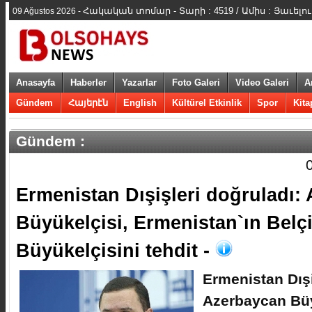
Հակական տոմար - Տարի : 4519 / Ամիս : Յաւելո
09 Ağustos 2026 -
Anasayfa
Haberler
Yazarlar
Foto Galeri
Video Galeri
A
Gündem
Հայերէն
English
Kültürel Etkinlik
Spor
Kita
Gündem :
​Ermenistan Dışişleri doğruladı:
Büyükelçisi, Ermenistan`ın Belç
Büyükelçisini tehdit -
​Ermenistan Dış
Azerbaycan Büy