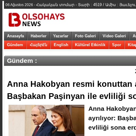
Հակական տոմար - Տարի : 4519 / Ամիս : Յաւելու
06 Ağustos 2026 -
Anasayfa
Haberler
Yazarlar
Foto Galeri
Video Galeri
A
Gündem
Հայերէն
English
Kültürel Etkinlik
Spor
Kita
Gündem :
​Anna Hakobyan resmi konuttan a
Başbakan Paşinyan ile evliliği s
​Anna Hakobyan
ayrılıyor: Başb
evliliği sona er