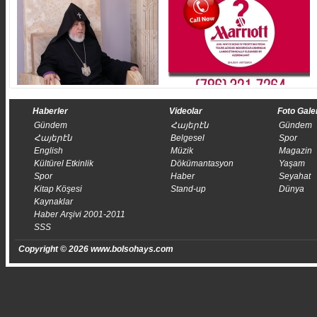
Haberler
Videolar
Foto Gale
Gündem
Հայերէն
Gündem
Հայերէն
Belgesel
Spor
English
Müzik
Magazin
Kültürel Etkinlik
Dökümantasyon
Yaşam
Spor
Haber
Seyahat
Kitap Köşesi
Stand-up
Dünya
Kaynaklar
Haber Arşivi 2001-2011
SSS
Copyright © 2026 www.bolsohays.com