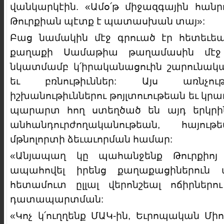
վանկարկէին. «Ամօ՛թ միջազգային հան
Թուրքիան պէտք է պատասխան տայ»:
Բաց նամակին մէջ գրուած էր հետեւեալ
քաղաքի Սամաթիա թաղամասին մէջ 
նկատմամբ կ՛իրականացուին շարունակ
եւ բռնութիւններ: Այս առնչո
իշխանութիւններու թոյլտուութեան եւ կր
պարարտ հող ստեղծած են այդ երկրին
անհանդուրժողականութեան, հայո
մթնոլորտի ձեւաւորման համար:
«Անյապաղ կը պահանջենք Թուրքիոյ ի
ապահովել իրենց քաղաքացիներուն 
հետամուտ ըլլալ վերոնշեալ ոճիրներ
դատապարտման:
«Կոչ կ՛ուղղենք ՄԱԿ-ին, Եւրոպական Մ