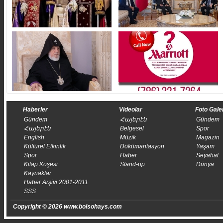
Haberler
Videolar
Foto Gale
Gündem
Հայերէն
Gündem
Հայերէն
Belgesel
Spor
English
Müzik
Magazin
Kültürel Etkinlik
Dökümantasyon
Yaşam
Spor
Haber
Seyahat
Kitap Köşesi
Stand-up
Dünya
Kaynaklar
Haber Arşivi 2001-2011
SSS
Copyright © 2026 www.bolsohays.com